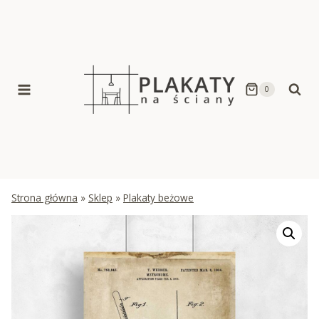
Skip
to
content
0
Strona główna
»
Sklep
»
Plakaty beżowe