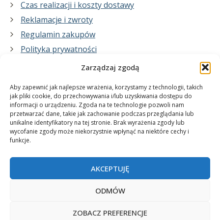
Czas realizacji i koszty dostawy
Reklamacje i zwroty
Regulamin zakupów
Polityka prywatności
Zarządzaj zgodą
Co zrobimy dla Ciebie:
Aby zapewnić jak najlepsze wrażenia, korzystamy z technologii, takich
jak pliki cookie, do przechowywania i/lub uzyskiwania dostępu do
informacji o urządzeniu. Zgoda na te technologie pozwoli nam
projekty plakatów na zamówienie
przetwarzać dane, takie jak zachowanie podczas przeglądania lub
unikalne identyfikatory na tej stronie. Brak wyrażenia zgody lub
wydrukuj swój plakat
wycofanie zgody może niekorzystnie wpłynąć na niektóre cechy i
funkcje.
AKCEPTUJĘ
ODMÓW
ZOBACZ PREFERENCJE
© 2006-2025 Plakatynasciany.pl