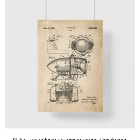
Plakat z rysunkiem opisowym syreny dźwiękowej