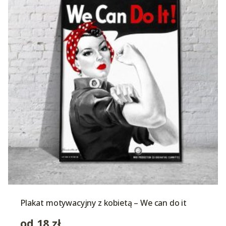
Plakat motywacyjny z kobietą – We can do it
od
18
zł