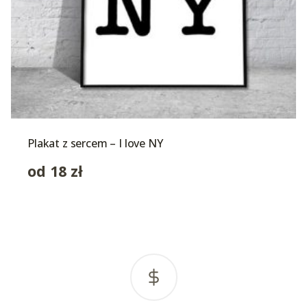
Plakat z sercem – I love NY
od
18
zł