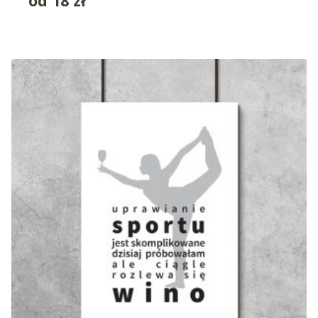
od
18
zł