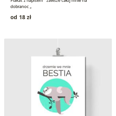
Plakat z napisem ” zawsze całuj mnie na
dobranoc „
od
18
zł