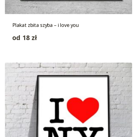
Plakat zbita szyba – i love you
od
18
zł