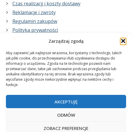
Czas realizacji i koszty dostawy
Reklamacje i zwroty
Regulamin zakupów
Polityka prywatności
Zarządzaj zgodą
Co zrobimy dla Ciebie:
Aby zapewnić jak najlepsze wrażenia, korzystamy z technologii, takich
jak pliki cookie, do przechowywania i/lub uzyskiwania dostępu do
informacji o urządzeniu. Zgoda na te technologie pozwoli nam
projekty plakatów na zamówienie
przetwarzać dane, takie jak zachowanie podczas przeglądania lub
unikalne identyfikatory na tej stronie. Brak wyrażenia zgody lub
wydrukuj swój plakat
wycofanie zgody może niekorzystnie wpłynąć na niektóre cechy i
funkcje.
AKCEPTUJĘ
ODMÓW
ZOBACZ PREFERENCJE