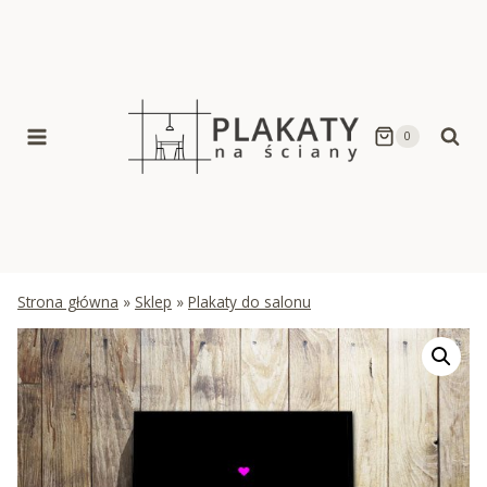
Skip
to
content
0
Strona główna
»
Sklep
»
Plakaty do salonu