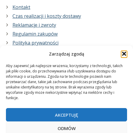
Kontakt
Czas realizacji i koszty dostawy
Reklamacje i zwroty
Regulamin zakupów
Polityka prywatności
Zarządzaj zgodą
Co zrobimy dla Ciebie:
Aby zapewnić jak najlepsze wrażenia, korzystamy z technologii, takich
jak pliki cookie, do przechowywania i/lub uzyskiwania dostępu do
informacji o urządzeniu. Zgoda na te technologie pozwoli nam
projekty plakatów na zamówienie
przetwarzać dane, takie jak zachowanie podczas przeglądania lub
unikalne identyfikatory na tej stronie. Brak wyrażenia zgody lub
wydrukuj swój plakat
wycofanie zgody może niekorzystnie wpłynąć na niektóre cechy i
funkcje.
AKCEPTUJĘ
ODMÓW