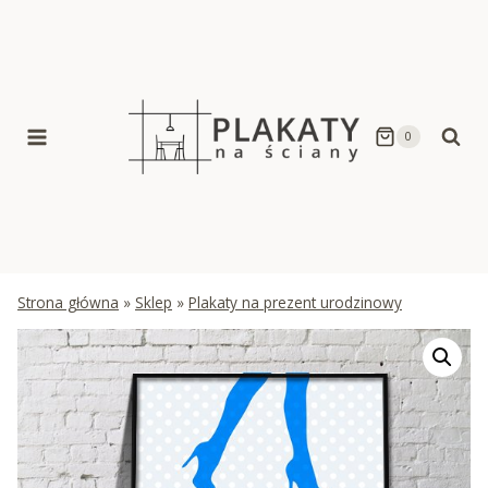
Skip
to
content
0
Strona główna
»
Sklep
»
Plakaty na prezent urodzinowy