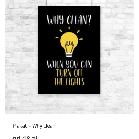
Plakat – Why clean
od
18
zł