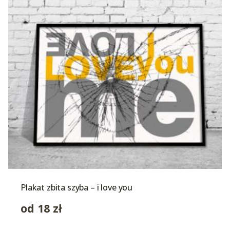
Plakat zbita szyba – i love you
od
18
zł