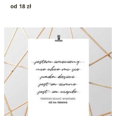
od
18
zł