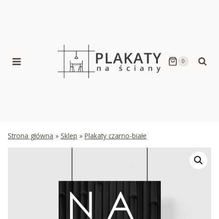
Skip
to
content
0
Strona główna
»
Sklep
»
Plakaty czarno-białe