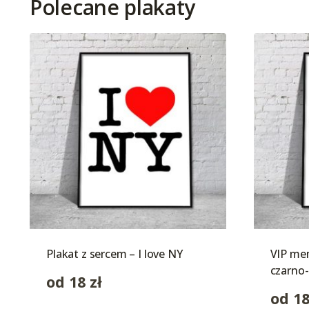
Polecane plakaty
Plakat z sercem – I love NY
VIP mem
czarno-
od
18
zł
od
1