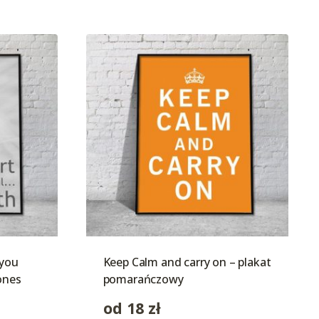
 you
Keep Calm and carry on – plakat
tones
pomarańczowy
od
18
zł