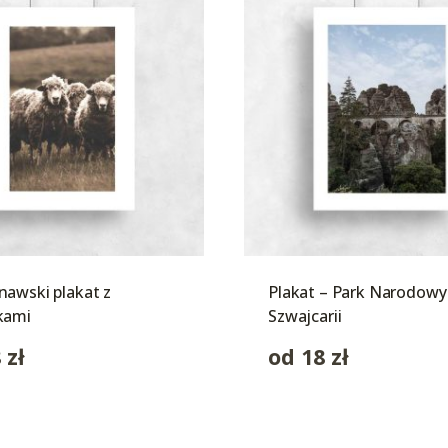
awski plakat z
Plakat – Park Narodowy 
kami
Szwajcarii
8
zł
od
18
zł