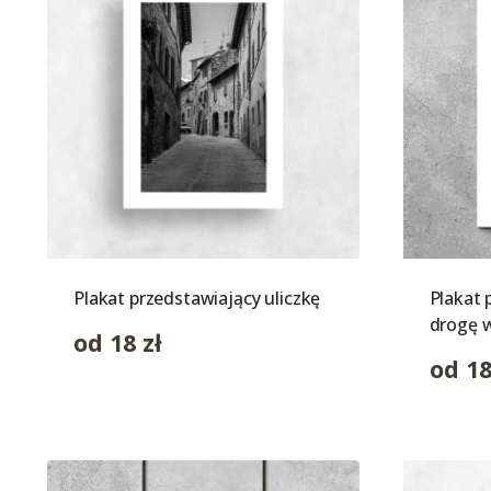
Plakat przedstawiający uliczkę
Plakat 
drogę 
od
18
zł
od
1