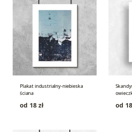
Plakat industrialny-niebieska
Skandyn
ściana
owiecz
od
18
zł
od
1