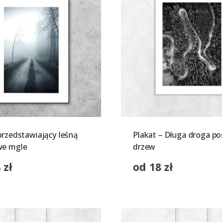
przedstawiający leśną
Plakat – Długa droga p
we mgle
drzew
8
zł
od
18
zł