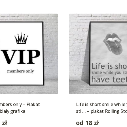
bers only – Plakat
Life is short smile while
biały grafika
stil… – plakat Rolling S
8
zł
od
18
zł