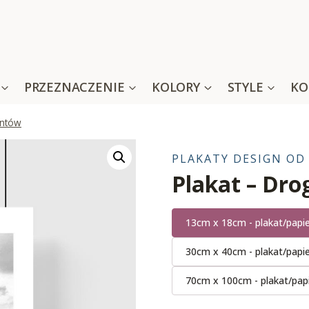
PRZEZNACZENIE
KOLORY
STYLE
KO
antów
PLAKATY DESIGN OD
Plakat – Dro
13cm x 18cm - plakat/papi
30cm x 40cm - plakat/papi
70cm x 100cm - plakat/pap