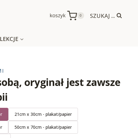
SZUKAJ ...
koszyk
0
LEKCJE
MI
sobą, oryginał jest zawsze
ii
er
21cm x 30cm - plakat/papier
er
50cm x 70cm - plakat/papier