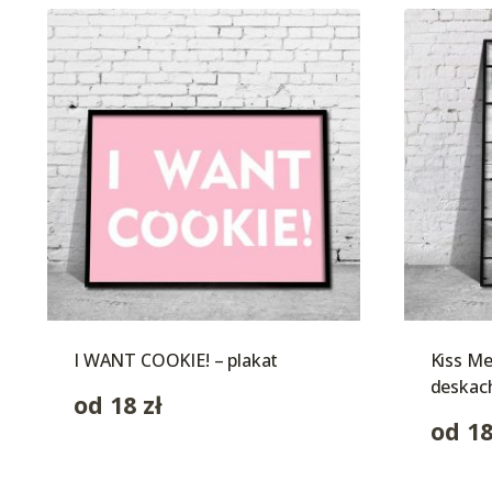
I WANT COOKIE! – plakat
Kiss Me
deskac
od
18
zł
od
1