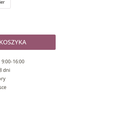
ier
 KOSZYKA
 9:00-16:00
8 dni
ory
sce