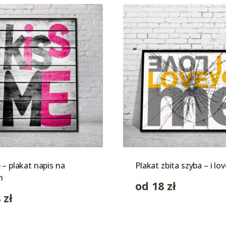
 – plakat napis na
Plakat zbita szyba – i lo
h
od
18
zł
8
zł