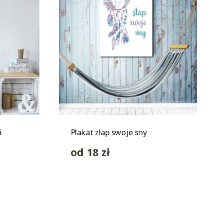
i
Plakat złap swoje sny
od
18
zł