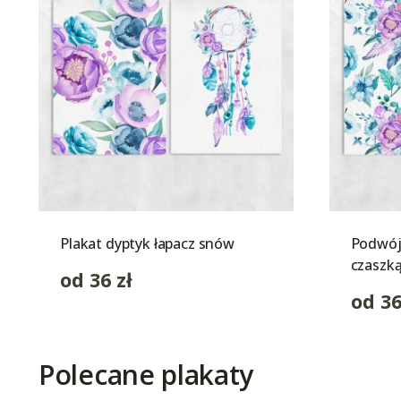
Plakat dyptyk łapacz snów
Podwójn
czaszk
od
36
zł
od
3
Polecane plakaty