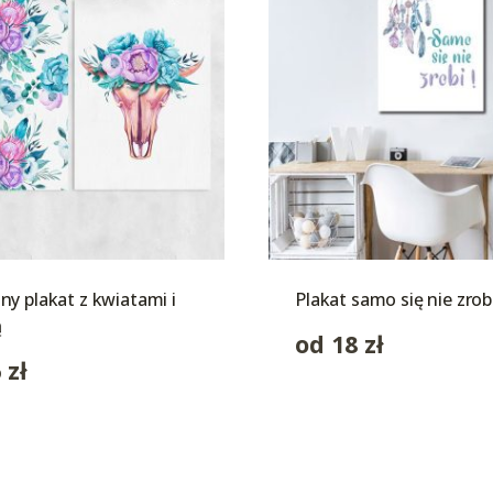
y plakat z kwiatami i
Plakat samo się nie zrob
ą
od
18
zł
6
zł