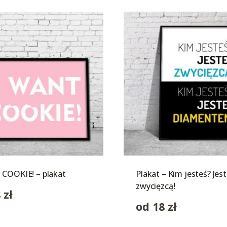
 COOKIE! – plakat
Plakat – Kim jesteś? Jes
zwycięzcą!
8
zł
od
18
zł