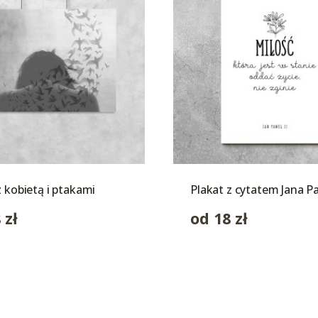
z kobietą i ptakami
Plakat z cytatem Jana Pa
8
zł
od
18
zł