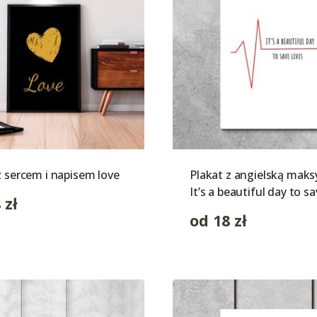
z sercem i napisem love
Plakat z angielską mak
It’s a beautiful day to sa
8
zł
od
18
zł