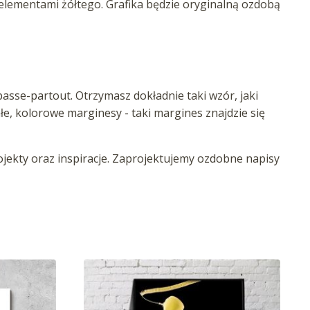
z elementami żółtego. Grafika będzie oryginalną ozdobą
asse-partout. Otrzymasz dokładnie taki wzór, jaki
iałe, kolorowe marginesy - taki margines znajdzie się
ekty oraz inspiracje. Zaprojektujemy ozdobne napisy