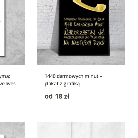
symą:
1440 darmowych minut –
ve lives
plakat z grafiką
od
18
zł