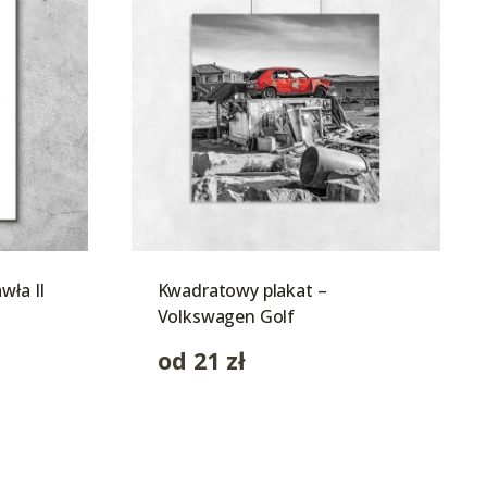
wła II
Kwadratowy plakat –
Volkswagen Golf
od
21
zł