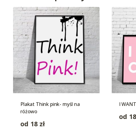
Plakat Think pink- myśl na
I WANT
różowo
od
1
od
18
zł