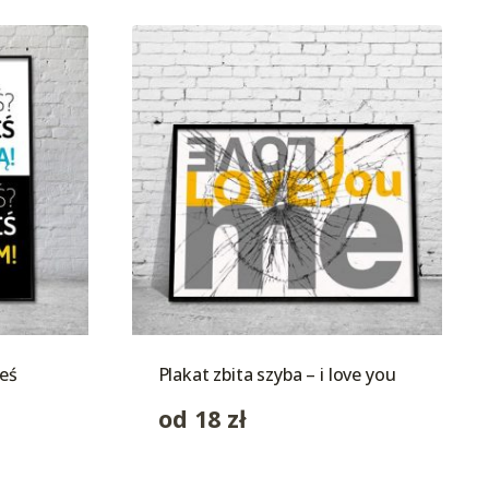
teś
Plakat zbita szyba – i love you
od
18
zł