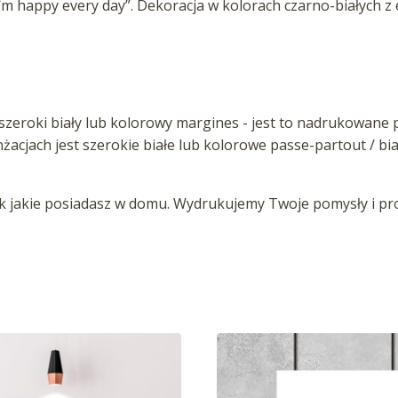
„i`m happy every day”. Dekoracja w kolorach czarno-białych 
zeroki biały lub kolorowy margines - jest to nadrukowane p
anżacjach jest szerokie białe lub kolorowe passe-partout / b
jakie posiadasz w domu. Wydrukujemy Twoje pomysły i proj