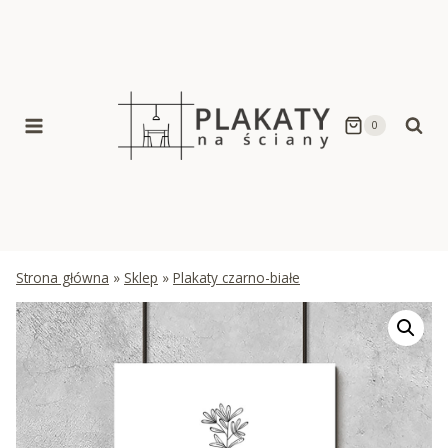
Skip
to
content
0
Strona główna
»
Sklep
»
Plakaty czarno-białe