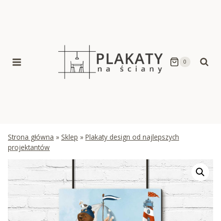
Skip
to
content
0
Strona główna
»
Sklep
»
Plakaty design od najlepszych
projektantów