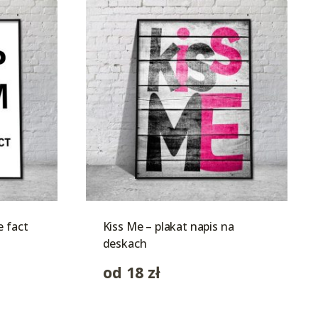
e fact
Kiss Me – plakat napis na
deskach
od
18
zł