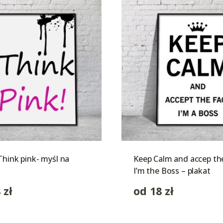
Think pink- myśl na
Keep Calm and accep th
I’m the Boss – plakat
8
zł
od
18
zł