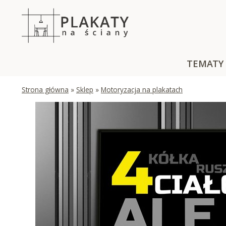
Skip
to
content
TEMATY
Strona główna
»
Sklep
»
Motoryzacja na plakatach