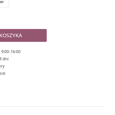
ier
 KOSZYKA
 9:00-16:00
8 dni
ory
sce