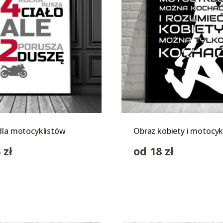
dla motocyklistów
Obraz kobiety i motocyk
8
zł
od
18
zł