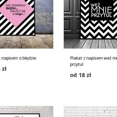
z napisem o błędzie
Plakat z napisem weź m
przytul
8
zł
od
18
zł