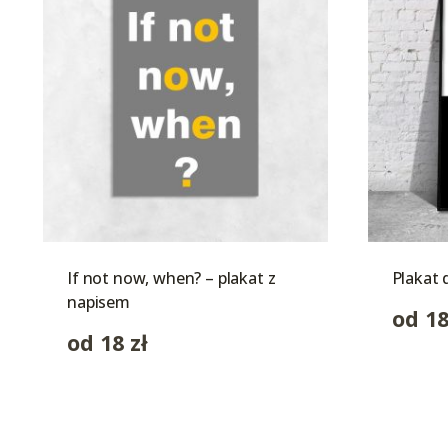
If not now, when? – plakat z
Plakat 
napisem
od
1
od
18
zł