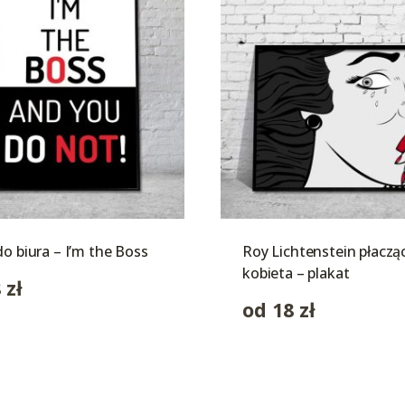
do biura – I’m the Boss
Roy Lichtenstein płaczą
kobieta – plakat
8
zł
od
18
zł