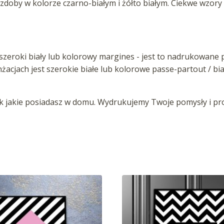
by w kolorze czarno-białym i żółto białym. Ciekwe wzory p
zeroki biały lub kolorowy margines - jest to nadrukowane p
anżacjach jest szerokie białe lub kolorowe passe-partout / b
jakie posiadasz w domu. Wydrukujemy Twoje pomysły i proj