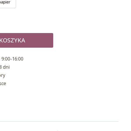
papier
 KOSZYKA
 9:00-16:00
8 dni
ory
sce