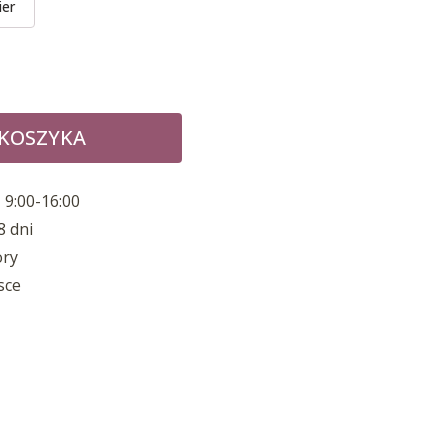
ier
 KOSZYKA
 9:00-16:00
8 dni
ory
sce