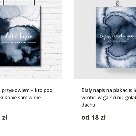
z przysłowiem – kto pod
Biały napis na plakacie: 
ki kopie sam w nie
wróbel w garści niż gołą
dachu
8
zł
od
18
zł