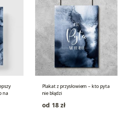
lepszy
Plakat z przysłowiem – kto pyta
b na
nie błądzi
od
18
zł