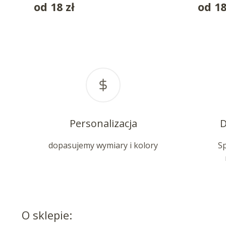
od
18
zł
od
1
Personalizacja
D
dopasujemy wymiary i kolory
S
O sklepie: