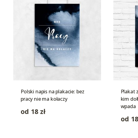
Polski napis na plakacie: bez
Plakat 
pracy nie ma kołaczy
kim doł
wpada
od
18
zł
od
1