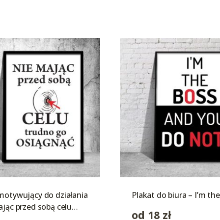
motywujący do działania
Plakat do biura – I’m th
ając przed sobą celu…
od
18
zł