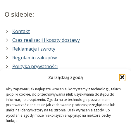
O sklepie:
Kontakt
Czas realizacji i koszty dostawy
Reklamacje i zwroty
Regulamin zakupów
Polityka prywatności
Zarządzaj zgodą
Co zrobimy dla Ciebie:
Aby zapewnić jak najlepsze wrażenia, korzystamy z technologii, takich
jak pliki cookie, do przechowywania i/lub uzyskiwania dostępu do
informacji o urządzeniu. Zgoda na te technologie pozwoli nam
projekty plakatów na zamówienie
przetwarzać dane, takie jak zachowanie podczas przeglądania lub
unikalne identyfikatory na tej stronie. Brak wyrażenia zgody lub
wydrukuj swój plakat
wycofanie zgody może niekorzystnie wpłynąć na niektóre cechy i
funkcje.