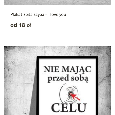
Plakat zbita szyba – i love you
od
18
zł