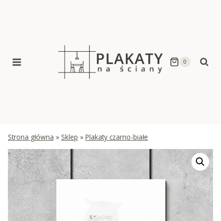
Skip
to
content
0
Strona główna
»
Sklep
»
Plakaty czarno-białe