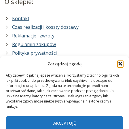
O sklepie:
Kontakt
Czas realizacji i koszty dostawy
Reklamacje i zwroty
Regulamin zakupów
Polityka prywatności
Zarządzaj zgodą
Co zrobimy dla Ciebie:
Aby zapewnić jak najlepsze wrażenia, korzystamy z technologii, takich
jak pliki cookie, do przechowywania i/lub uzyskiwania dostępu do
informacji o urządzeniu. Zgoda na te technologie pozwoli nam
projekty plakatów na zamówienie
przetwarzać dane, takie jak zachowanie podczas przeglądania lub
unikalne identyfikatory na tej stronie. Brak wyrażenia zgody lub
wydrukuj swój plakat
wycofanie zgody może niekorzystnie wpłynąć na niektóre cechy i
funkcje.
AKCEPTUJĘ