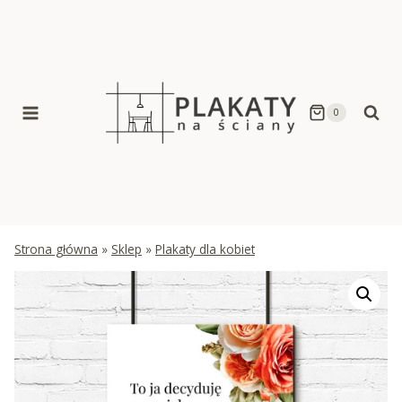
Skip
to
content
0
Strona główna
»
Sklep
»
Plakaty dla kobiet