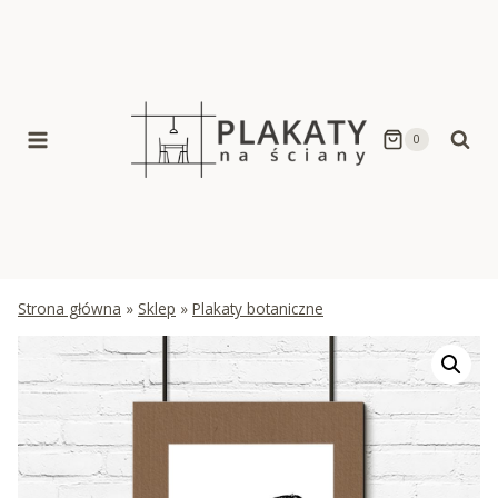
Skip
to
content
0
Strona główna
»
Sklep
»
Plakaty botaniczne