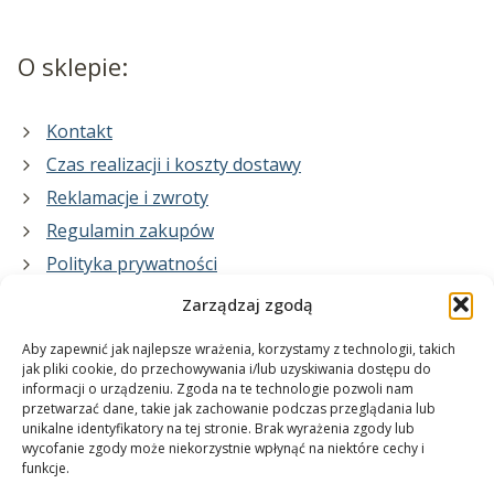
O sklepie:
Kontakt
Czas realizacji i koszty dostawy
Reklamacje i zwroty
Regulamin zakupów
Polityka prywatności
Zarządzaj zgodą
Co zrobimy dla Ciebie:
Aby zapewnić jak najlepsze wrażenia, korzystamy z technologii, takich
jak pliki cookie, do przechowywania i/lub uzyskiwania dostępu do
informacji o urządzeniu. Zgoda na te technologie pozwoli nam
projekty plakatów na zamówienie
przetwarzać dane, takie jak zachowanie podczas przeglądania lub
unikalne identyfikatory na tej stronie. Brak wyrażenia zgody lub
wydrukuj swój plakat
wycofanie zgody może niekorzystnie wpłynąć na niektóre cechy i
funkcje.