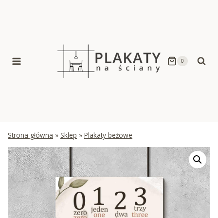
Skip
to
content
0
Strona główna
»
Sklep
»
Plakaty beżowe