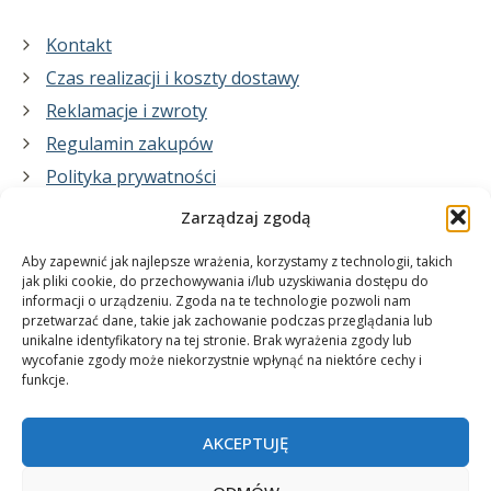
Kontakt
Czas realizacji i koszty dostawy
Reklamacje i zwroty
Regulamin zakupów
Polityka prywatności
Zarządzaj zgodą
Co zrobimy dla Ciebie:
Aby zapewnić jak najlepsze wrażenia, korzystamy z technologii, takich
jak pliki cookie, do przechowywania i/lub uzyskiwania dostępu do
informacji o urządzeniu. Zgoda na te technologie pozwoli nam
projekty plakatów na zamówienie
przetwarzać dane, takie jak zachowanie podczas przeglądania lub
unikalne identyfikatory na tej stronie. Brak wyrażenia zgody lub
wydrukuj swój plakat
wycofanie zgody może niekorzystnie wpłynąć na niektóre cechy i
funkcje.
AKCEPTUJĘ