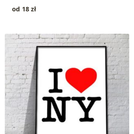
od
18
zł