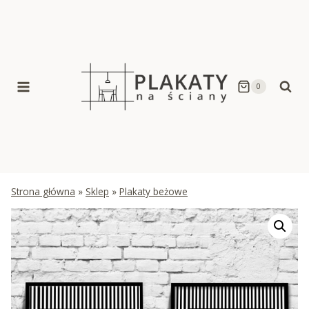
Skip
to
content
0
Strona główna
»
Sklep
»
Plakaty beżowe