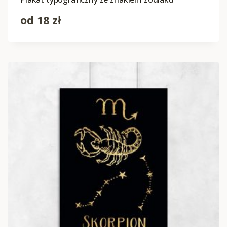
od
18
zł