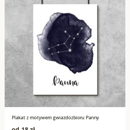
Plakat z motywem gwiazdozbioru Panny
od
18
zł