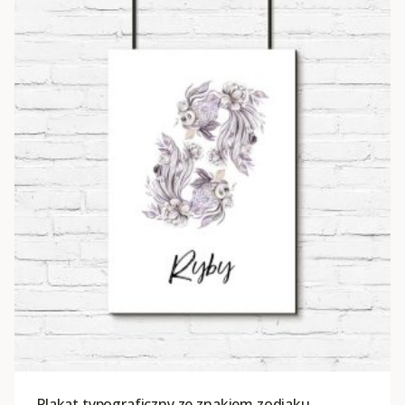
Plakat typograficzny ze znakiem zodiaku