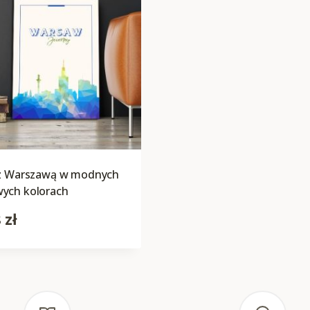
 z Warszawą w modnych
ych kolorach
8
zł