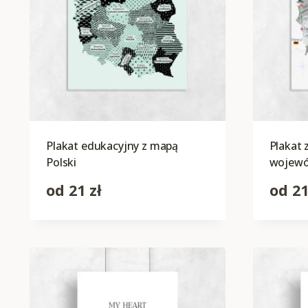
Plakat edukacyjny z mapą
Plakat
Polski
wojew
od
21
zł
od
2