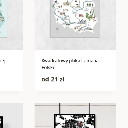
iej
Kwadratowy plakat z mapą
Polski
od
21
zł