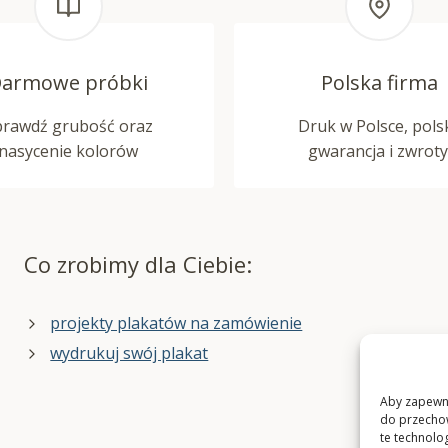
armowe próbki
Polska firma
prawdź grubość oraz
Druk w Polsce, pols
nasycenie kolorów
gwarancja i zwroty
Co zrobimy dla Ciebie:
projekty plakatów na zamówienie
wydrukuj swój plakat
Aby zapewnić
do przechow
te technolo