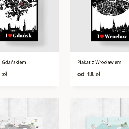
 z Gdańskiem
Plakat z Wrocławiem
8
zł
od
18
zł