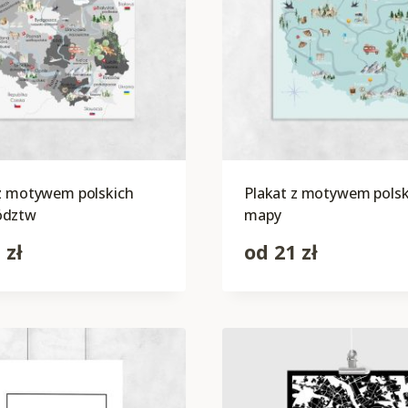
 z motywem polskich
Plakat z motywem polsk
ództw
mapy
1
zł
od
21
zł