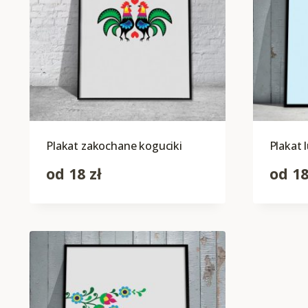
Plakat zakochane koguciki
Plakat 
od
18
zł
od
1