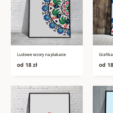
Ludowe wzory na plakacie
Grafik
od
18
zł
od
1