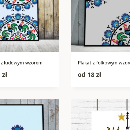
a z ludowym wzorem
Plakat z folkowym wzo
8
zł
od
18
zł