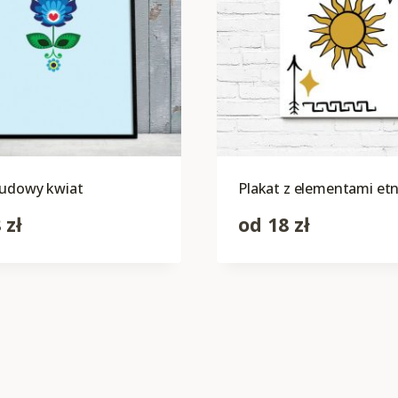
ludowy kwiat
Plakat z elementami et
8
zł
od
18
zł