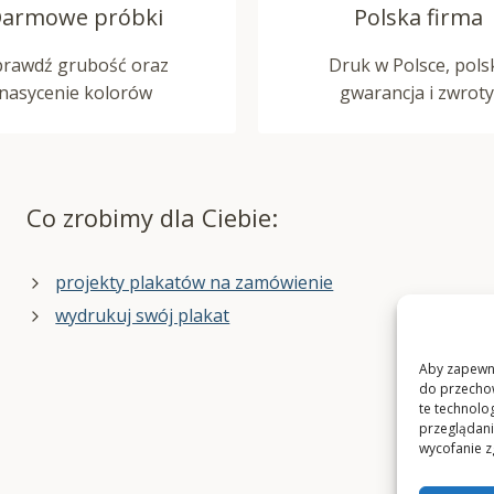
armowe próbki
Polska firma
prawdź grubość oraz
Druk w Polsce, pols
nasycenie kolorów
gwarancja i zwroty
Co zrobimy dla Ciebie:
projekty plakatów na zamówienie
wydrukuj swój plakat
Aby zapewnić
do przechow
te technolo
przeglądania
wycofanie z