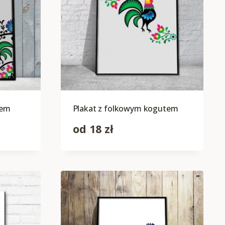
rem
Plakat z folkowym kogutem
od
18
zł