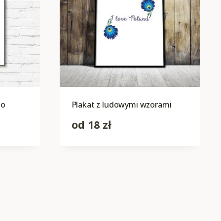
no
Plakat z ludowymi wzorami
od
18
zł