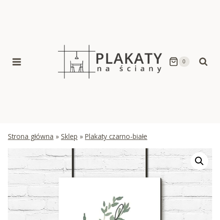
Skip
to
content
0
Strona główna
»
Sklep
»
Plakaty czarno-białe