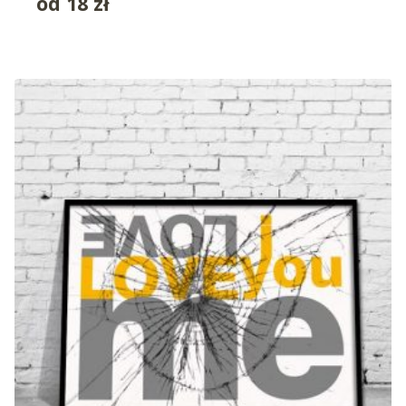
od
18
zł