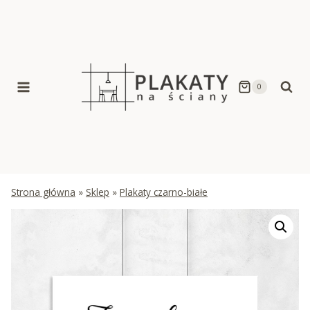
Skip
to
content
0
Strona główna
»
Sklep
»
Plakaty czarno-białe