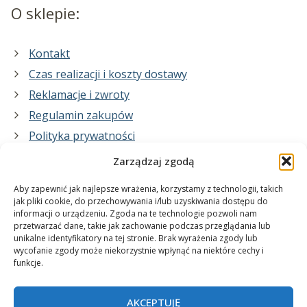
O sklepie:
Kontakt
Czas realizacji i koszty dostawy
Reklamacje i zwroty
Regulamin zakupów
Polityka prywatności
Zarządzaj zgodą
Co zrobimy dla Ciebie:
Aby zapewnić jak najlepsze wrażenia, korzystamy z technologii, takich
jak pliki cookie, do przechowywania i/lub uzyskiwania dostępu do
informacji o urządzeniu. Zgoda na te technologie pozwoli nam
projekty plakatów na zamówienie
przetwarzać dane, takie jak zachowanie podczas przeglądania lub
unikalne identyfikatory na tej stronie. Brak wyrażenia zgody lub
wydrukuj swój plakat
wycofanie zgody może niekorzystnie wpłynąć na niektóre cechy i
funkcje.
AKCEPTUJĘ