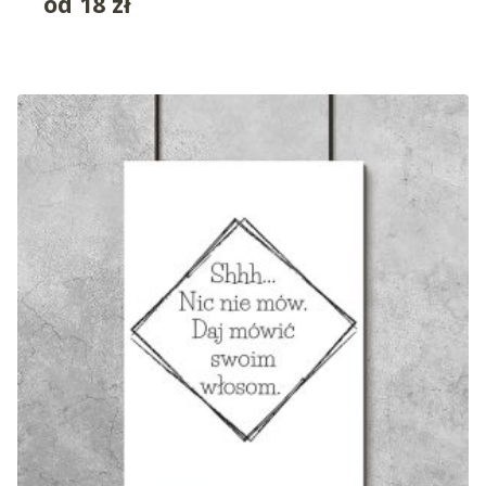
od
18
zł