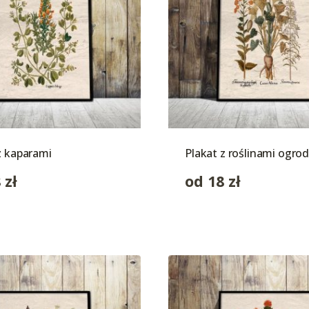
z kaparami
Plakat z roślinami ogr
8
zł
od
18
zł