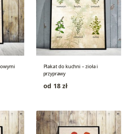
odowymi
Plakat do kuchni – zioła i
przyprawy
od
18
zł