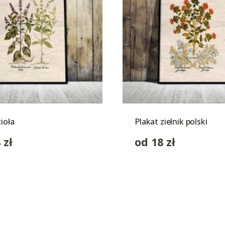
zioła
Plakat zielnik polski
8
zł
od
18
zł