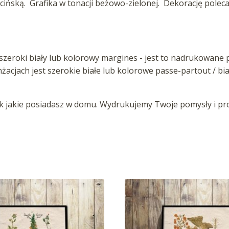
łacińską. Grafika w tonacji beżowo-zielonej. Dekorację pole
zeroki biały lub kolorowy margines - jest to nadrukowane p
anżacjach jest szerokie białe lub kolorowe passe-partout / b
jakie posiadasz w domu. Wydrukujemy Twoje pomysły i proj