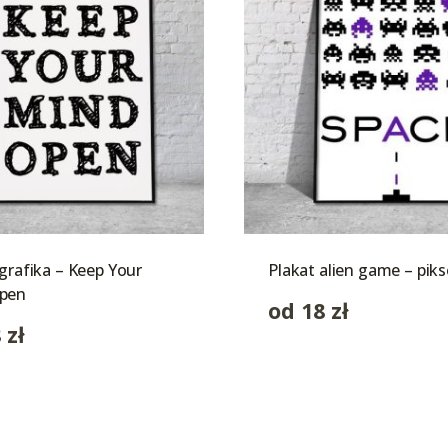
 grafika – Keep Your
Plakat alien game – piks
pen
od
18
zł
8
zł