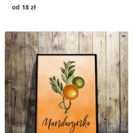
od
18
zł