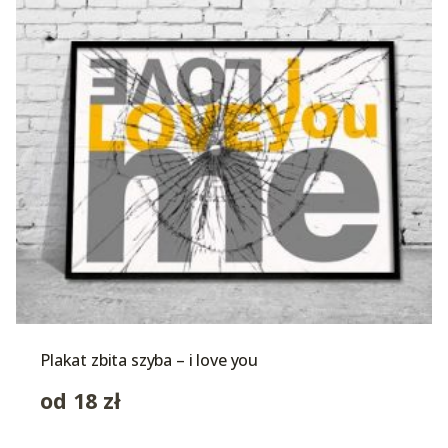
Plakat zbita szyba – i love you
od
18
zł