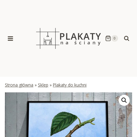
Skip
to
content
0
Strona główna
»
Sklep
»
Plakaty do kuchni