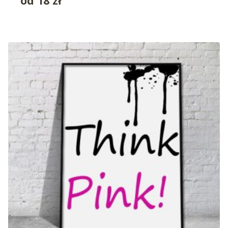
od
18
zł