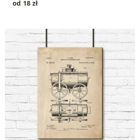
od
18
zł