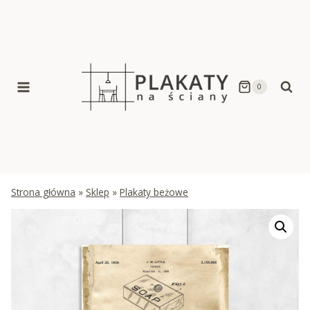
Skip
to
content
0
Strona główna
»
Sklep
»
Plakaty beżowe