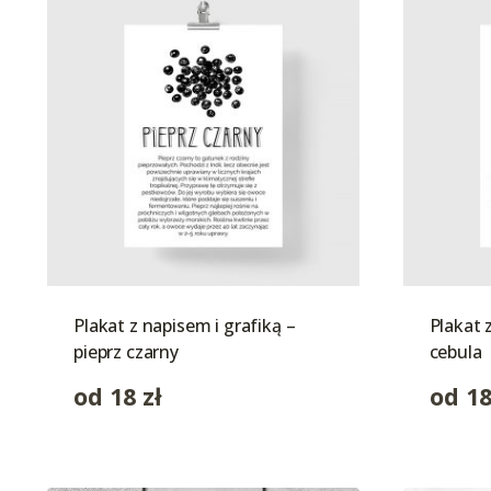
Plakat z napisem i grafiką –
Plakat 
pieprz czarny
cebula
od
18
zł
od
1