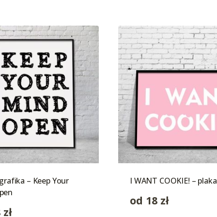
 grafika – Keep Your
I WANT COOKIE! – plaka
pen
od
18
zł
8
zł