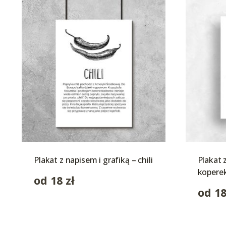
Plakat z napisem i grafiką – chili
Plakat 
kopere
od
18
zł
od
1