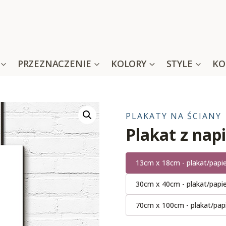
PRZEZNACZENIE
KOLORY
STYLE
KO
PLAKATY NA ŚCIANY
Plakat z napi
13cm x 18cm - plakat/papi
30cm x 40cm - plakat/papi
70cm x 100cm - plakat/pap