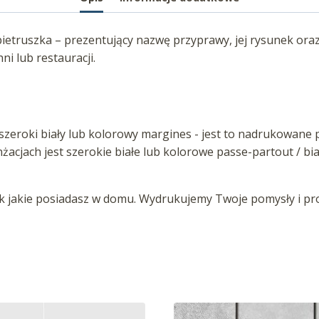
pietruszka – prezentujący nazwę przyprawy, jej rysunek ora
i lub restauracji.
zeroki biały lub kolorowy margines - jest to nadrukowane p
anżacjach jest szerokie białe lub kolorowe passe-partout / b
jakie posiadasz w domu. Wydrukujemy Twoje pomysły i proj