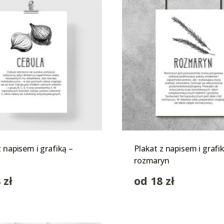
z napisem i grafiką –
Plakat z napisem i grafi
rozmaryn
8
zł
od
18
zł