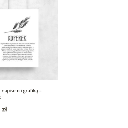
z napisem i grafiką –
k
8
zł