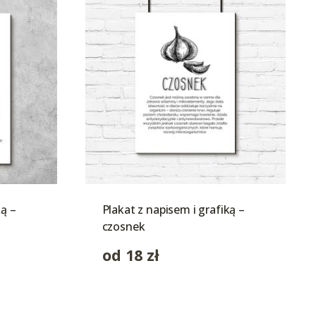
ką –
Plakat z napisem i grafiką –
czosnek
od
18
zł