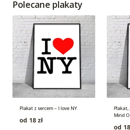
Polecane plakaty
Plakat z sercem – I love NY
Plakat,
Mind O
od
18
zł
od
1