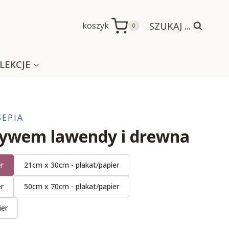
SZUKAJ ...
koszyk
0
LEKCJE
SEPIA
tywem lawendy i drewna
er
21cm x 30cm - plakat/papier
er
50cm x 70cm - plakat/papier
ier