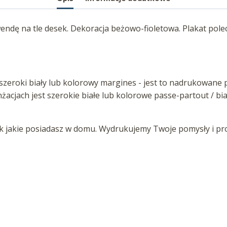
awendę na tle desek. Dekoracja beżowo-fioletowa. Plakat po
zeroki biały lub kolorowy margines - jest to nadrukowane p
anżacjach jest szerokie białe lub kolorowe passe-partout / b
jakie posiadasz w domu. Wydrukujemy Twoje pomysły i proj