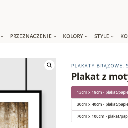
PRZEZNACZENIE
KOLORY
STYLE
KO
PLAKATY BRĄZOWE, 
Plakat z mo
13cm x 18cm - plakat/papi
30cm x 40cm - plakat/papi
70cm x 100cm - plakat/pap