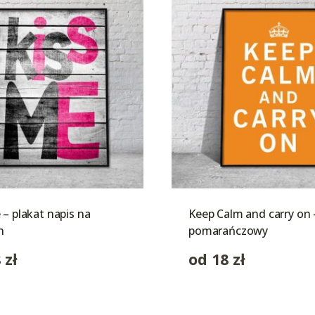
 – plakat napis na
Keep Calm and carry on 
h
pomarańczowy
8
zł
od
18
zł