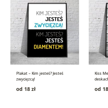
Plakat – Kim jesteś? Jesteś
Kiss Me
zwycięzcą!
deskac
od
18
zł
od
1