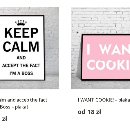
lm and accep the fact
I WANT COOKIE! – plaka
 Boss – plakat
od
18
zł
8
zł