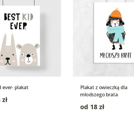
d ever- plakat
Plakat z owieczką dla
młodszego brata
8
zł
od
18
zł