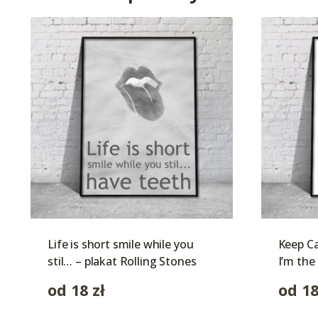
Life is short smile while you
Keep Ca
stil… – plakat Rolling Stones
I’m the
od
18
zł
od
1