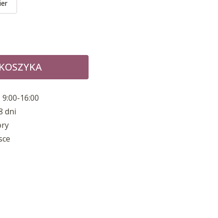
ier
 KOSZYKA
 9:00-16:00
8 dni
ory
sce