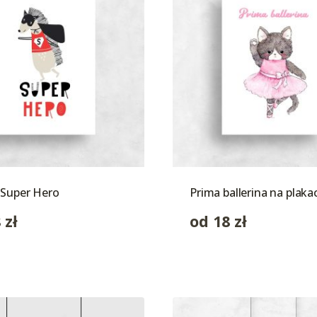
 Super Hero
Prima ballerina na plaka
8
zł
od
18
zł