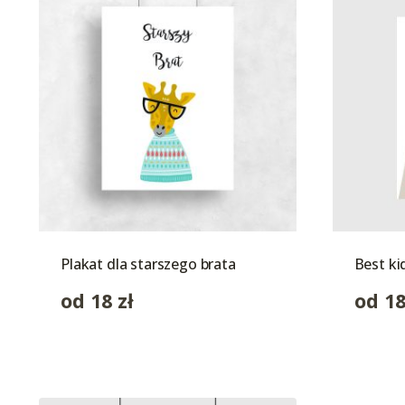
Plakat dla starszego brata
Best ki
od
18
zł
od
1