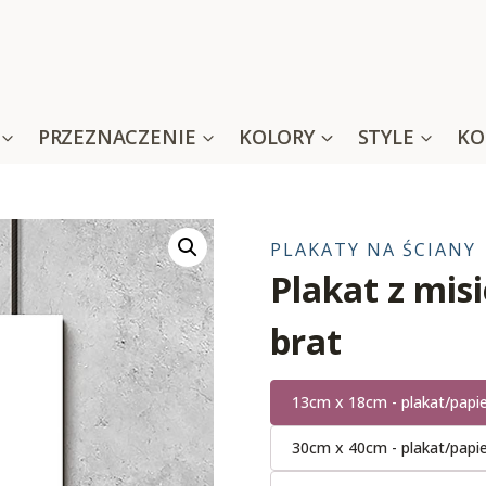
PRZEZNACZENIE
KOLORY
STYLE
KO
PLAKATY NA ŚCIANY
Plakat z mis
brat
13cm x 18cm - plakat/papi
30cm x 40cm - plakat/papi