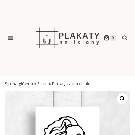
Skip
to
content
0
Strona główna
»
Sklep
»
Plakaty czarno-białe