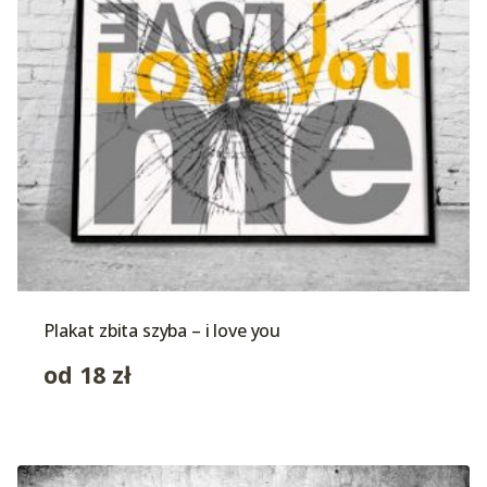
Plakat zbita szyba – i love you
od
18
zł