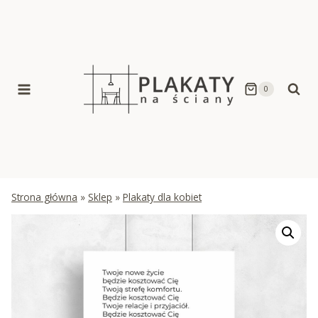
Skip
to
content
0
Strona główna
»
Sklep
»
Plakaty dla kobiet