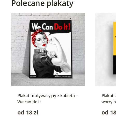
Polecane plakaty
Plakat motywacyjny z kobietą –
Plakat 
We can do it
worry b
od
18
zł
od
1