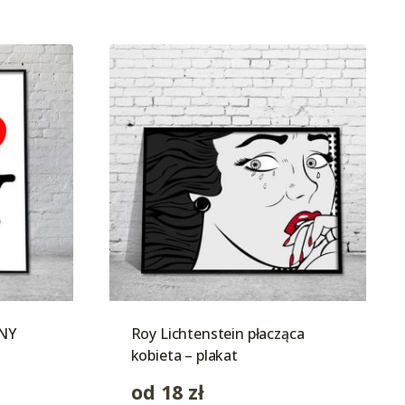
 NY
Roy Lichtenstein płacząca
kobieta – plakat
od
18
zł