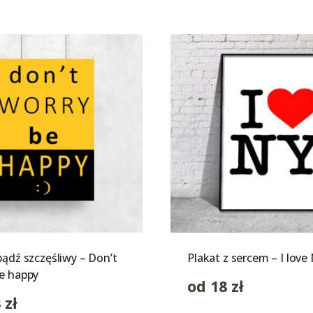
bądź szczęśliwy – Don’t
Plakat z sercem – I love
e happy
od
18
zł
8
zł