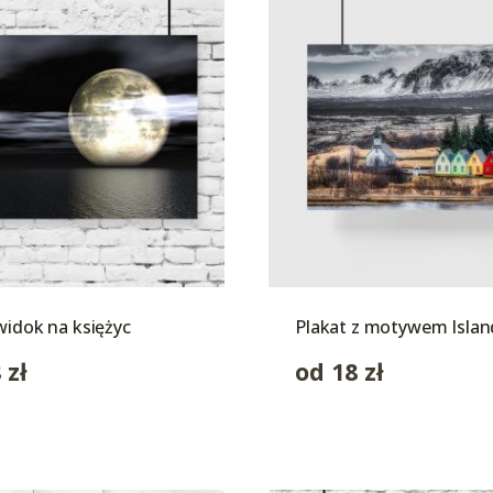
widok na księżyc
Plakat z motywem Island
8
zł
od
18
zł