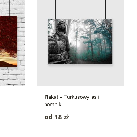
Plakat – Turkusowy las i
pomnik
od
18
zł