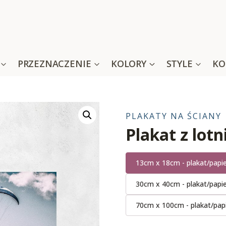
PRZEZNACZENIE
KOLORY
STYLE
KO
PLAKATY NA ŚCIANY
Plakat z lot
13cm x 18cm - plakat/papi
30cm x 40cm - plakat/papi
70cm x 100cm - plakat/pap