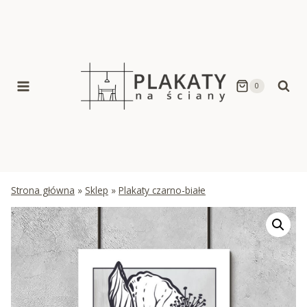
Skip
to
content
0
Strona główna
»
Sklep
»
Plakaty czarno-białe