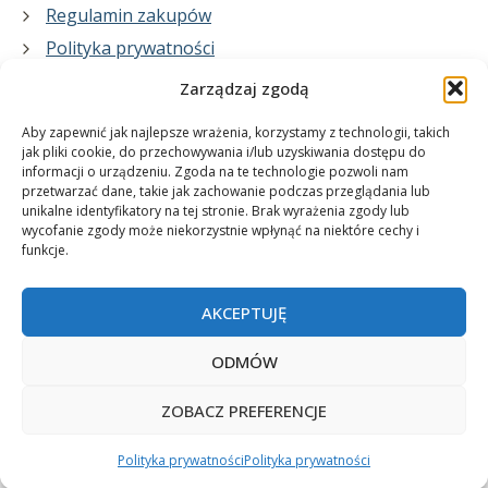
Regulamin zakupów
Polityka prywatności
Zarządzaj zgodą
Co zrobimy dla Ciebie:
Aby zapewnić jak najlepsze wrażenia, korzystamy z technologii, takich
jak pliki cookie, do przechowywania i/lub uzyskiwania dostępu do
informacji o urządzeniu. Zgoda na te technologie pozwoli nam
projekty plakatów na zamówienie
przetwarzać dane, takie jak zachowanie podczas przeglądania lub
unikalne identyfikatory na tej stronie. Brak wyrażenia zgody lub
wydrukuj swój plakat
wycofanie zgody może niekorzystnie wpłynąć na niektóre cechy i
funkcje.
AKCEPTUJĘ
ODMÓW
ZOBACZ PREFERENCJE
© 2006-2025 Plakatynasciany.pl
Polityka prywatności
Polityka prywatności