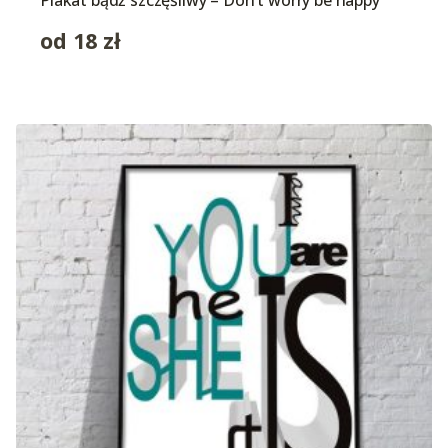
Plakat bądź szczęśliwy – Don’t worry be happy
od
18
zł