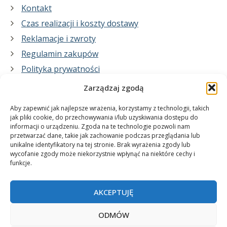
Kontakt
Czas realizacji i koszty dostawy
Reklamacje i zwroty
Regulamin zakupów
Polityka prywatności
Zarządzaj zgodą
Co zrobimy dla Ciebie:
Aby zapewnić jak najlepsze wrażenia, korzystamy z technologii, takich
jak pliki cookie, do przechowywania i/lub uzyskiwania dostępu do
informacji o urządzeniu. Zgoda na te technologie pozwoli nam
projekty plakatów na zamówienie
przetwarzać dane, takie jak zachowanie podczas przeglądania lub
unikalne identyfikatory na tej stronie. Brak wyrażenia zgody lub
wydrukuj swój plakat
wycofanie zgody może niekorzystnie wpłynąć na niektóre cechy i
funkcje.
AKCEPTUJĘ
ODMÓW