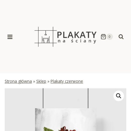
Skip
to
content
0
Strona główna
»
Sklep
»
Plakaty czerwone