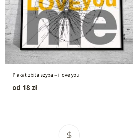
Plakat zbita szyba – i love you
od
18
zł