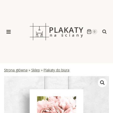
Skip
to
content
0
Strona główna
»
Sklep
»
Plakaty do biura