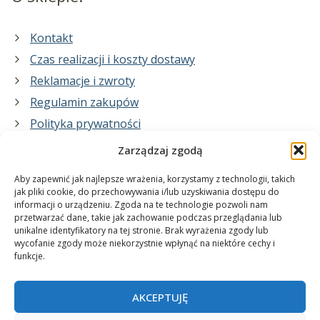
Kontakt
Czas realizacji i koszty dostawy
Reklamacje i zwroty
Regulamin zakupów
Polityka prywatności
Zarządzaj zgodą
Co zrobimy dla Ciebie:
Aby zapewnić jak najlepsze wrażenia, korzystamy z technologii, takich
jak pliki cookie, do przechowywania i/lub uzyskiwania dostępu do
informacji o urządzeniu. Zgoda na te technologie pozwoli nam
projekty plakatów na zamówienie
przetwarzać dane, takie jak zachowanie podczas przeglądania lub
unikalne identyfikatory na tej stronie. Brak wyrażenia zgody lub
wydrukuj swój plakat
wycofanie zgody może niekorzystnie wpłynąć na niektóre cechy i
funkcje.
AKCEPTUJĘ