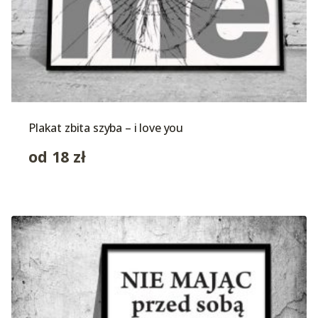
Plakat zbita szyba – i love you
od
18
zł