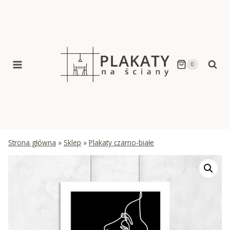
Skip
to
content
0
Strona główna
»
Sklep
»
Plakaty czarno-białe