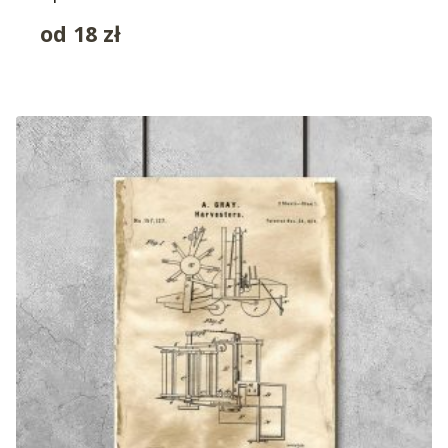
od
18
zł