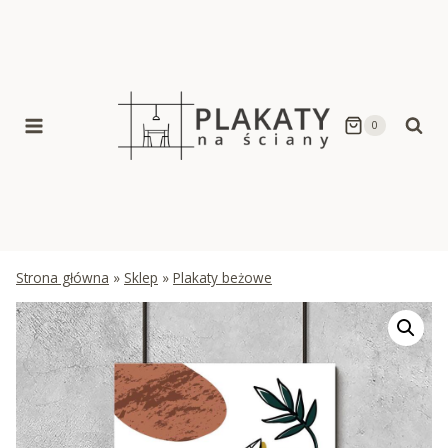
Skip
to
content
0
Strona główna
»
Sklep
»
Plakaty beżowe