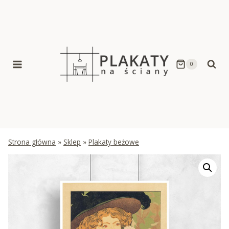
Skip
to
content
0
Strona główna
»
Sklep
»
Plakaty beżowe