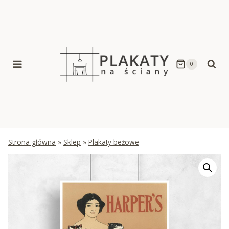
Skip
to
content
0
Strona główna
»
Sklep
»
Plakaty beżowe