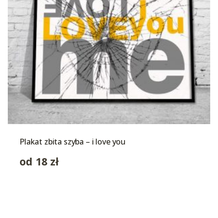
Plakat zbita szyba – i love you
od
18
zł