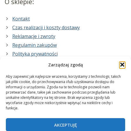
O sklepie:
Kontakt
Czas realizacji i koszty dostawy
Reklamacje i zwroty
Regulamin zakupów
Polityka prywatności
Zarządzaj zgodą
Co zrobimy dla Ciebie:
Aby zapewnić jak najlepsze wrażenia, korzystamy z technologii, takich
jak pliki cookie, do przechowywania i/lub uzyskiwania dostępu do
informacji o urządzeniu. Zgoda na te technologie pozwoli nam
projekty plakatów na zamówienie
przetwarzać dane, takie jak zachowanie podczas przeglądania lub
unikalne identyfikatory na tej stronie. Brak wyrażenia zgody lub
wydrukuj swój plakat
wycofanie zgody może niekorzystnie wpłynąć na niektóre cechy i
funkcje.
AKCEPTUJĘ