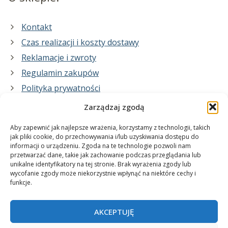
Kontakt
Czas realizacji i koszty dostawy
Reklamacje i zwroty
Regulamin zakupów
Polityka prywatności
Zarządzaj zgodą
Co zrobimy dla Ciebie:
Aby zapewnić jak najlepsze wrażenia, korzystamy z technologii, takich
jak pliki cookie, do przechowywania i/lub uzyskiwania dostępu do
informacji o urządzeniu. Zgoda na te technologie pozwoli nam
projekty plakatów na zamówienie
przetwarzać dane, takie jak zachowanie podczas przeglądania lub
unikalne identyfikatory na tej stronie. Brak wyrażenia zgody lub
wydrukuj swój plakat
wycofanie zgody może niekorzystnie wpłynąć na niektóre cechy i
funkcje.
AKCEPTUJĘ