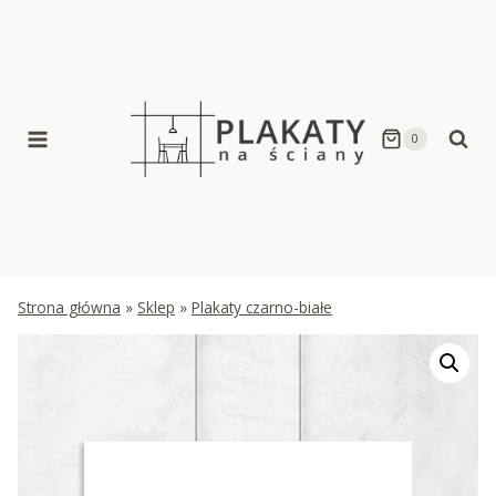
Skip
to
content
0
Strona główna
»
Sklep
»
Plakaty czarno-białe