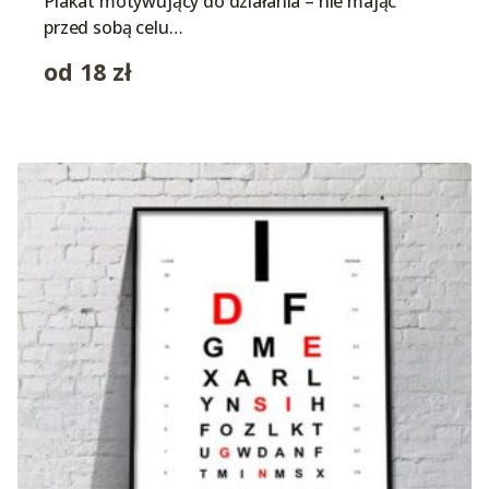
Plakat motywujący do działania – nie mając
przed sobą celu…
od
18
zł