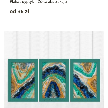
Plakat dyptyk – Żółta abstrakcja
od
36
zł