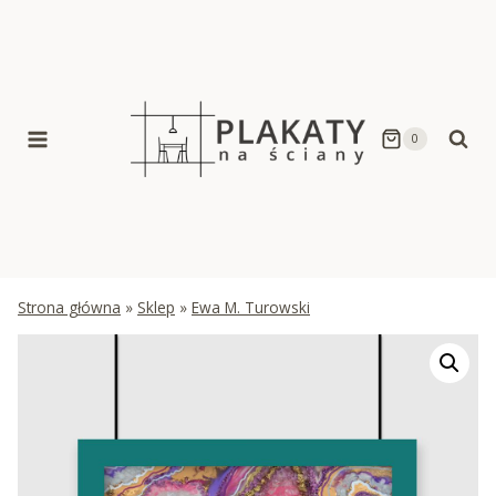
Skip
to
content
0
Strona główna
»
Sklep
»
Ewa M. Turowski