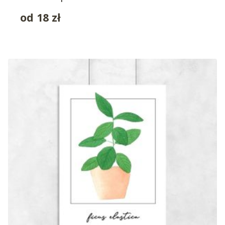
od
18
zł