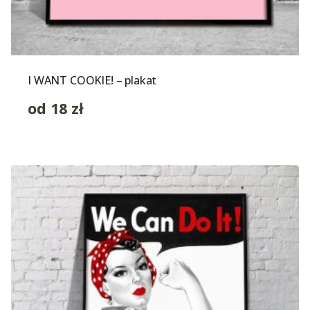
I WANT COOKIE! – plakat
od
18
zł