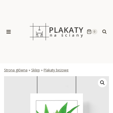
Skip
to
content
0
Strona główna
»
Sklep
»
Plakaty beżowe