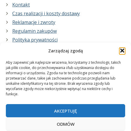
Kontakt
Czas realizacji i koszty dostawy
Reklamacje i zwroty
Regulamin zakupów
Polityka prywatności
Zarządzaj zgodą
Co zrobimy dla Ciebie:
Aby zapewnić jak najlepsze wrażenia, korzystamy z technologii, takich
jak pliki cookie, do przechowywania i/lub uzyskiwania dostępu do
informacji o urządzeniu. Zgoda na te technologie pozwoli nam
projekty plakatów na zamówienie
przetwarzać dane, takie jak zachowanie podczas przeglądania lub
unikalne identyfikatory na tej stronie. Brak wyrażenia zgody lub
wydrukuj swój plakat
wycofanie zgody może niekorzystnie wpłynąć na niektóre cechy i
funkcje.
AKCEPTUJĘ
ODMÓW