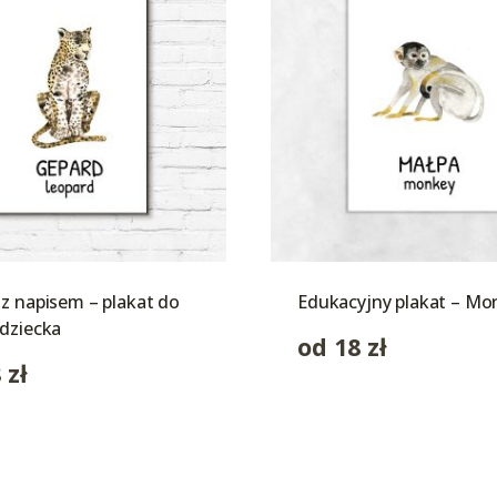
z napisem – plakat do
Edukacyjny plakat – Mo
dziecka
od
18
zł
8
zł