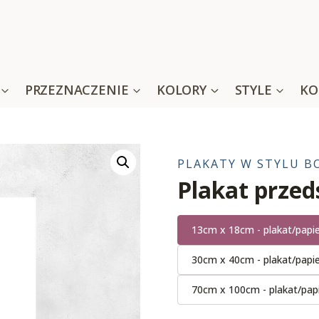
PRZEZNACZENIE
KOLORY
STYLE
KO
PLAKATY W STYLU B
Plakat prze
13cm x 18cm - plakat/papi
30cm x 40cm - plakat/papi
70cm x 100cm - plakat/pap