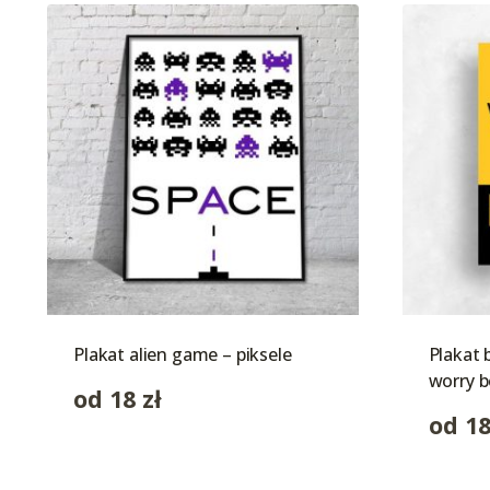
Plakat alien game – piksele
Plakat 
worry b
od
18
zł
od
1