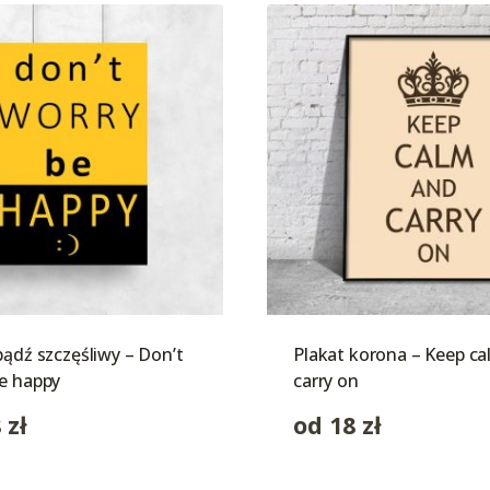
bądź szczęśliwy – Don’t
Plakat korona – Keep c
e happy
carry on
8
zł
od
18
zł