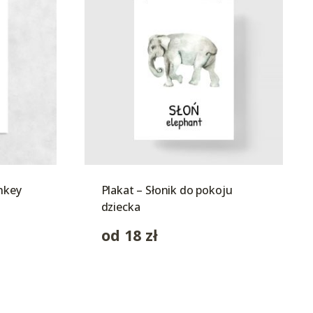
nkey
Plakat – Słonik do pokoju
dziecka
od
18
zł