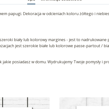
m papugi. Dekoracja w odcieniach koloru żółtego i niebies
zeroki biały lub kolorowy margines - jest to nadrukowane p
anżacjach jest szerokie białe lub kolorowe passe-partout / b
jakie posiadasz w domu. Wydrukujemy Twoje pomysły i proj