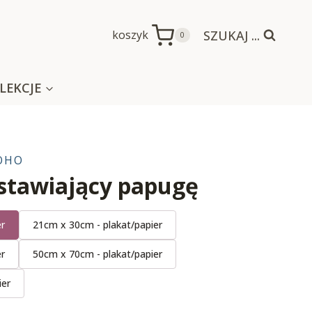
SZUKAJ ...
koszyk
0
LEKCJE
OHO
dstawiający papugę
er
21cm x 30cm - plakat/papier
er
50cm x 70cm - plakat/papier
ier