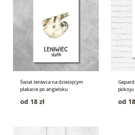
Świat leniwca na dziecięcym
Gepard 
plakacie po angielsku
pokoju 
od
18
zł
od
1