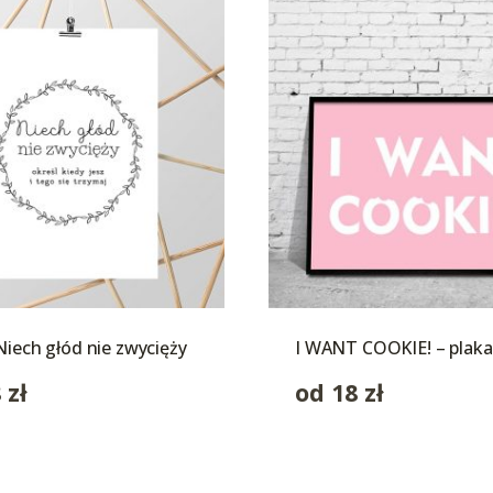
Niech głód nie zwycięży
I WANT COOKIE! – plaka
8
zł
od
18
zł