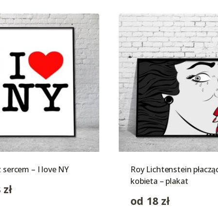
z sercem – I love NY
Roy Lichtenstein płaczą
kobieta – plakat
8
zł
od
18
zł