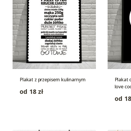
Plakat z przepisem kulinarnym
Plakat d
love co
od
18
zł
od
1