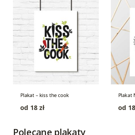
Plakat – kiss the cook
Plakat 
od
18
zł
od
1
Polecane plakaty