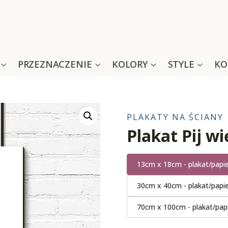
PRZEZNACZENIE
KOLORY
STYLE
KO
PLAKATY NA ŚCIANY
Plakat Pij w
13cm x 18cm - plakat/papi
30cm x 40cm - plakat/papi
70cm x 100cm - plakat/pap