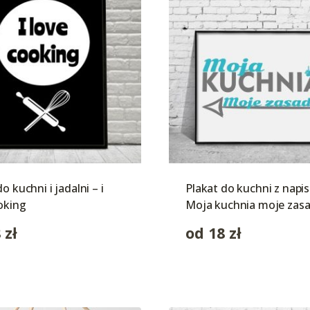
o kuchni i jadalni – i
Plakat do kuchni z napi
oking
Moja kuchnia moje zas
8
zł
od
18
zł