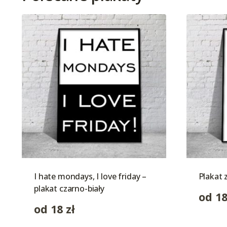
I hate mondays, I love friday –
Plakat 
plakat czarno-biały
od
1
od
18
zł