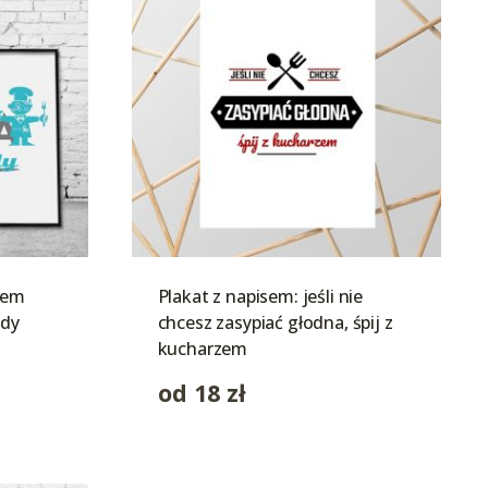
sem
Plakat z napisem: jeśli nie
ady
chcesz zasypiać głodna, śpij z
kucharzem
od
18
zł