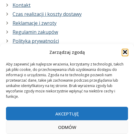
Kontakt
Czas realizacji i koszty dostawy
Reklamacje i zwroty
Regulamin zakupów
Polityka prywatności
Zarządzaj zgodą
Co zrobimy dla Ciebie:
Aby zapewnić jak najlepsze wrażenia, korzystamy z technologii, takich
jak pliki cookie, do przechowywania i/lub uzyskiwania dostępu do
informacji o urządzeniu. Zgoda na te technologie pozwoli nam
projekty plakatów na zamówienie
przetwarzać dane, takie jak zachowanie podczas przeglądania lub
unikalne identyfikatory na tej stronie. Brak wyrażenia zgody lub
wydrukuj swój plakat
wycofanie zgody może niekorzystnie wpłynąć na niektóre cechy i
funkcje.
AKCEPTUJĘ
ODMÓW