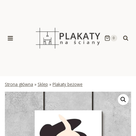
Skip
to
content
0
Strona główna
»
Sklep
»
Plakaty beżowe