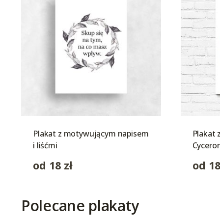
Plakat z motywującym napisem
Plakat 
i liśćmi
Cycero
od
18
zł
od
1
Polecane plakaty