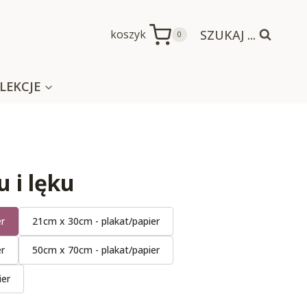
SZUKAJ ...
koszyk
0
LEKCJE
U
u i lęku
er
21cm x 30cm - plakat/papier
er
50cm x 70cm - plakat/papier
ier