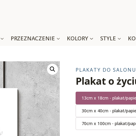
PRZEZNACZENIE
KOLORY
STYLE
KO
PLAKATY DO SALON
Plakat o życi
13cm x 18cm - plakat/papi
30cm x 40cm - plakat/papi
70cm x 100cm - plakat/pap