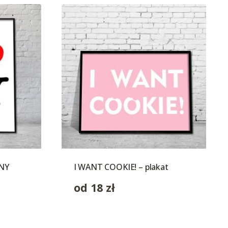
 NY
I WANT COOKIE! – plakat
od
18
zł