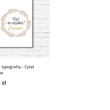
z typografią – Cytat
na
8
zł