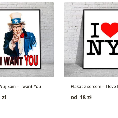
Wuj Sam – I want You
Plakat z sercem – I love
8
zł
od
18
zł