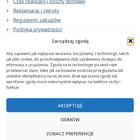
Czas realizacji i koszty dostawy
Reklamacje i zwroty
Regulamin zakupów
Polityka prywatności
Zarządzaj zgodą
Co zrobimy dla Ciebie:
Aby zapewnić jak najlepsze wrażenia, korzystamy z technologii, takich
jak pliki cookie, do przechowywania i/lub uzyskiwania dostępu do
informacji o urządzeniu. Zgoda na te technologie pozwoli nam
projekty plakatów na zamówienie
przetwarzać dane, takie jak zachowanie podczas przeglądania lub
unikalne identyfikatory na tej stronie. Brak wyrażenia zgody lub
wydrukuj swój plakat
wycofanie zgody może niekorzystnie wpłynąć na niektóre cechy i
funkcje.
AKCEPTUJĘ
ODMÓW
ZOBACZ PREFERENCJE
© 2006-2025 Plakatynasciany.pl