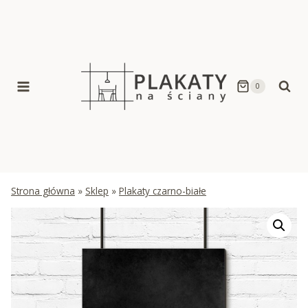
Skip
to
content
0
Strona główna
»
Sklep
»
Plakaty czarno-białe