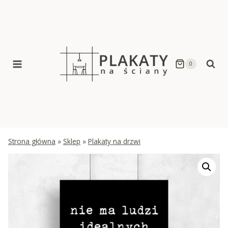
Skip
to
content
0
Strona główna
»
Sklep
»
Plakaty na drzwi